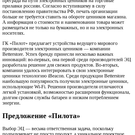
преграда на пути электронных ценников на торговые
прилавки россиян. Согласно вступившему в силу
постановлению правительства РФ, печать организации
больше не требуется ставить на обороте ценников магазина.
А информация о стоимости и наименовании товара может
размещаться не только на бумажных, но и на электронных
носителях.
ГК «Пилот» предлагает устройства ведущего мирового
производителя электронных ценников — компании
Betterstore. Успех бренду принесли несколько важных
инноваций: во-первых, она первой среди производителей ЭЦ
разработала решение для свежих продуктов. Во-вторых,
компании удалось интегрировать в свои электронные
ценники технологию iBeacon. Среди продукции Betterstore
наибольшую популярность получили электронные ценники,
использующие Wi-Fi. Решения производителя отличаются
легкой установкой, возможностью расширения функционала,
долгим сроком службы батареи и низким потреблением
энергии.
Предложение «Пилота»
Выбор ЭЦ — весьма ответственная задача, поскольку
подразумевает не просто продукт, а уникальное проектное