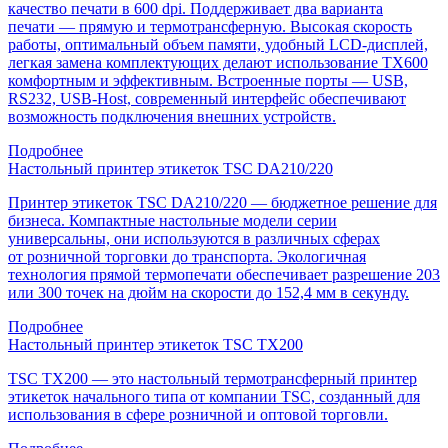
качество печати в 600 dpi. Поддерживает два варианта
печати — прямую и термотрансферную. Высокая скорость
работы, оптимальный объем памяти, удобный LCD-дисплей,
легкая замена комплектующих делают использование TX600
комфортным и эффективным. Встроенные порты — USB,
RS232, USB-Host, современный интерфейс обеспечивают
возможность подключения внешних устройств.
Подробнее
Настольный принтер этикеток TSC DA210/220
Принтер этикеток TSC DA210/220 — бюджетное решение для
бизнеса. Компактные настольные модели серии
универсальны, они используются в различных сферах
от розничной торговки до транспорта. Экологичная
технология прямой термопечати обеспечивает разрешение 203
или 300 точек на дюйм на скорости до 152,4 мм в секунду.
Подробнее
Настольный принтер этикеток TSC TX200
TSC TX200 — это настольный термотрансферный принтер
этикеток начального типа от компании TSC, созданный для
использования в сфере розничной и оптовой торговли.