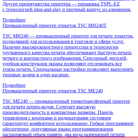
Другие преимущества принтера — прошивка TSPL-EZ
с технологией plug-and-play и прочный корпус из алюминия.
Подробнее
Промышленный принтер этикеток TSC MH240T
TSC MH240 — промышленный принтер для печати этикеток,
подходящий для использования в торговле и сфере услуг.
Наличие высокоскоростного процессора и технологии
улучшенного качества печати обеспечивают быструю печать
четкого и контрастного изображения. Сенсорный дисплей,
удобная конструкция экрана позволяют отслеживать все
этапы печати. Специальные настройки позволяют выполнять
типовые задачи в одно касание.
Подробнее
Промышленный принтер этикеток TSC ME240
TSC ME240 — промышленный термотрансферный принтер
для печати штрих-кодов. Сочетает высокую
производительность и компактные размеры. Панель
управления с кнопками и индикаторами состояния
гарантирует комфортное использование. Гибкое программное
обеспечение, популярные языки программирования,
расширяемый объем памяти, два вида разрешений печати