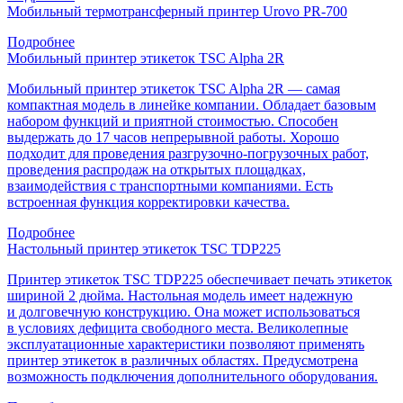
Мобильный термотрансферный принтер Urovo PR-700
Подробнее
Мобильный принтер этикеток TSC Alpha 2R
Мобильный принтер этикеток TSC Alpha 2R — самая
компактная модель в линейке компании. Обладает базовым
набором функций и приятной стоимостью. Способен
выдержать до 17 часов непрерывной работы. Хорошо
подходит для проведения разгрузочно-погрузочных работ,
проведения распродаж на открытых площадках,
взаимодействия с транспортными компаниями. Есть
встроенная функция корректировки качества.
Подробнее
Настольный принтер этикеток TSC TDP225
Принтер этикеток TSC TDP225 обеспечивает печать этикеток
шириной 2 дюйма. Настольная модель имеет надежную
и долговечную конструкцию. Она может использоваться
в условиях дефицита свободного места. Великолепные
эксплуатационные характеристики позволяют применять
принтер этикеток в различных областях. Предусмотрена
возможность подключения дополнительного оборудования.