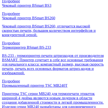
Подробнее
Чековый принтер BSmart BS3
Подробнее
Чековый принтер BSmart BS260
Чековый принтер BSmart BS260, отличается высокой
скоростью печати, большим количеством интерфейсов и
конкурентной ценой.
Подробнее
Термопринтер BSmart BS-233
BS-233 - термопринтер печати штрихкодов от производителя
BSMART. Принтер сочетает в себе все основные требования
для начального класса: компактный размер, высокая скорость
печати, печать всех основных форматов штрих-кодов и
изображений.
Подробнее
Промышленный принтер TSC MB240T
Принтеры TSC серии MB240 для термопечати этикеток
шириной 4 дюйма являются новым лидером в области
создания добавленной стоимости в легкой промышленности.
Изделия серии MB240 разработаны для одновременного