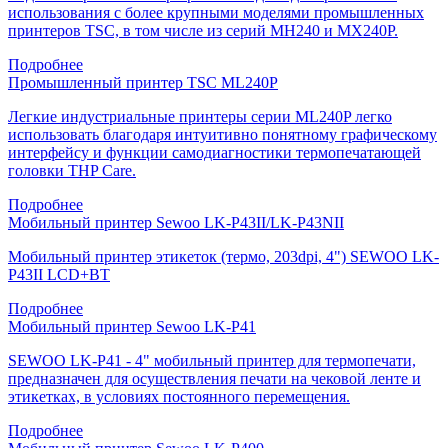
использования с более крупными моделями промышленных
принтеров TSC, в том числе из серий MH240 и MX240P.
Подробнее
Промышленный принтер TSC ML240P
Легкие индустриальные принтеры серии ML240P легко
использовать благодаря интуитивно понятному графическому
интерфейсу и функции самодиагностики термопечатающей
головки THP Care.
Подробнее
Мобильный принтер Sewoo LK-P43II/LK-P43NII
Мобильный принтер этикеток (термо, 203dpi, 4") SEWOO LK-
P43II LCD+BT
Подробнее
Мобильный принтер Sewoo LK-P41
SEWOO LK-P41 - 4" мобильный принтер для термопечати,
предназначен для осуществления печати на чековой ленте и
этикетках, в условиях постоянного перемещения.
Подробнее