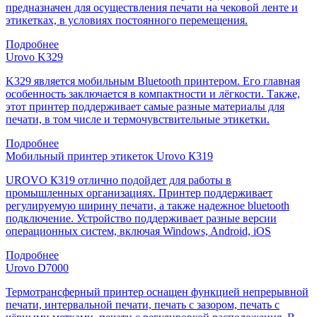
предназначен для осуществления печати на чековой ленте и
этикетках, в условиях постоянного перемещения.
Подробнее
Urovo K329
K329 является мобильным Bluetooth принтером. Его главная
особенность заключается в компактности и лёгкости. Также,
этот принтер поддерживает самые разные материалы для
печати, в том числе и термочувствительные этикетки.
Подробнее
Мобильный принтер этикеток Urovo К319
UROVO К319 отлично подойдет для работы в
промышленных организациях. Принтер поддерживает
регулируемую ширину печати, а также надежное bluetooth
подключение. Устройство поддерживает разные версии
операционных систем, включая Windows, Android, iOS
Подробнее
Urovo D7000
Термотрансферный принтер оснащен функцией непрерывной
печати, интервальной печати, печать с зазором, печать с