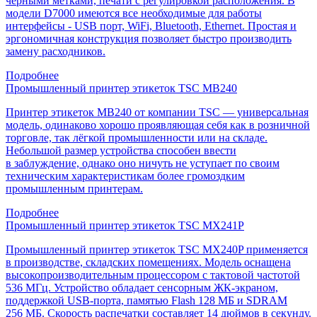
чёрными метками, печати с регулировкой расположения. В
модели D7000 имеются все необходимые для работы
интерфейсы - USB порт, WiFi, Bluetooth, Ethernet. Простая и
эргономичная конструкция позволяет быстро производить
замену расходников.
Подробнее
Промышленный принтер этикеток TSC MB240
Принтер этикеток MB240 от компании TSC — универсальная
модель, одинаково хорошо проявляющая себя как в розничной
торговле, так лёгкой промышленности или на складе.
Небольшой размер устройства способен ввести
в заблуждение, однако оно ничуть не уступает по своим
техническим характеристикам более громоздким
промышленным принтерам.
Подробнее
Промышленный принтер этикеток TSC MX241P
Промышленный принтер этикеток TSC MX240P применяется
в производстве, складских помещениях. Модель оснащена
высокопроизводительным процессором с тактовой частотой
536 МГц. Устройство обладает сенсорным ЖК-экраном,
поддержкой USB-порта, памятью Flash 128 МБ и SDRAM
256 МБ. Скорость распечатки составляет 14 дюймов в секунду.