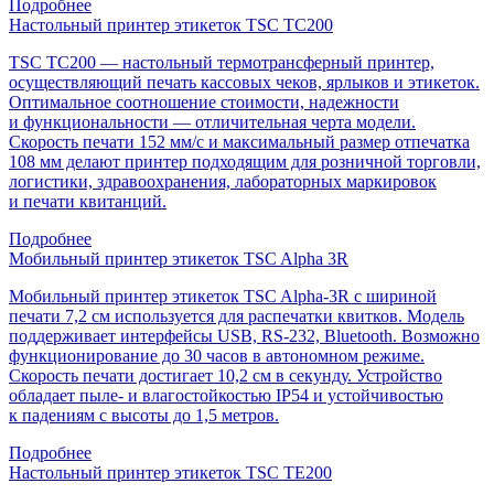
Подробнее
Настольный принтер этикеток TSC TC200
TSC TC200 — настольный термотрансферный принтер,
осуществляющий печать кассовых чеков, ярлыков и этикеток.
Оптимальное соотношение стоимости, надежности
и функциональности — отличительная черта модели.
Скорость печати 152 мм/с и максимальный размер отпечатка
108 мм делают принтер подходящим для розничной торговли,
логистики, здравоохранения, лабораторных маркировок
и печати квитанций.
Подробнее
Мобильный принтер этикеток TSC Alpha 3R
Мобильный принтер этикеток TSC Alpha-3R с шириной
печати 7,2 см используется для распечатки квитков. Модель
поддерживает интерфейсы USB, RS-232, Bluetooth. Возможно
функционирование до 30 часов в автономном режиме.
Скорость печати достигает 10,2 см в секунду. Устройство
обладает пыле- и влагостойкостью IP54 и устойчивостью
к падениям с высоты до 1,5 метров.
Подробнее
Настольный принтер этикеток TSC TE200