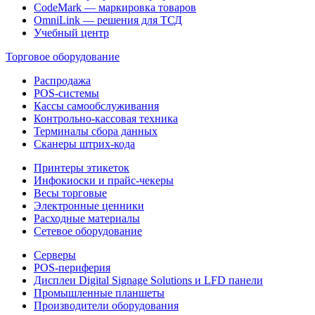
CodeMark — маркировка товаров
OmniLink — решения для ТСД
Учебный центр
Торговое оборудование
Распродажа
POS-системы
Кассы самообслуживания
Контрольно-кассовая техника
Терминалы сбора данных
Сканеры штрих-кода
Принтеры этикеток
Инфокиоски и прайс-чекеры
Весы торговые
Электронные ценники
Расходные материалы
Сетевое оборудование
Серверы
POS-периферия
Дисплеи Digital Signage Solutions и LFD панели
Промышленные планшеты
Производители оборудования