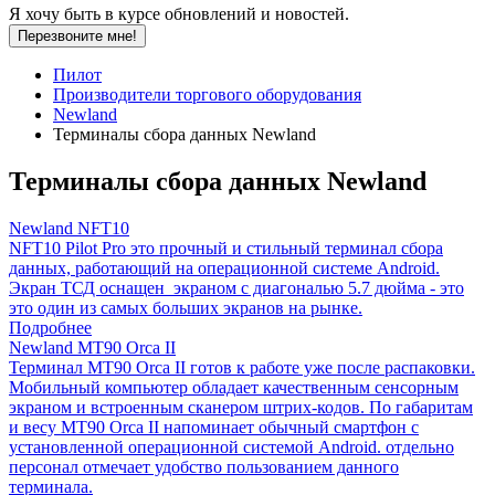
Я хочу быть в курсе обновлений и новостей.
Перезвоните мне!
Пилот
Производители торгового оборудования
Newland
Терминалы сбора данных Newland
Терминалы сбора данных Newland
Newland NFT10
NFT10 Pilot Pro это прочный и стильный терминал сбора
данных, работающий на операционной системе Android.
Экран ТСД оснащен экраном с диагональю 5.7 дюйма - это
это один из самых больших экранов на рынке.
Подробнее
Newland MT90 Orca II
Терминал MT90 Orca II готов к работе уже после распаковки.
Мобильный компьютер обладает качественным сенсорным
экраном и встроенным сканером штрих-кодов. По габаритам
и весу MT90 Orca II напоминает обычный смартфон с
установленной операционной системой Android. отдельно
персонал отмечает удобство пользованием данного
терминала.