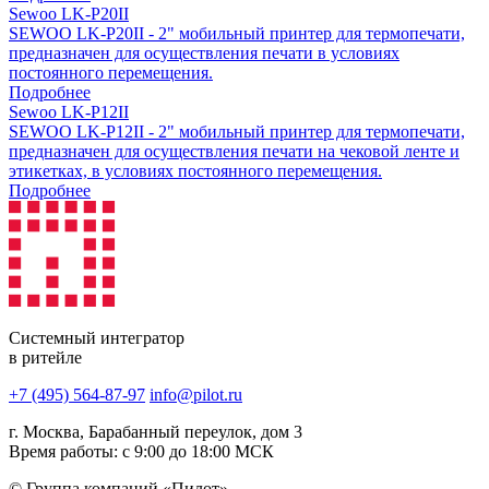
Sewoo LK-P20II
SEWOO LK-P20II - 2" мобильный принтер для термопечати,
предназначен для осуществления печати в условиях
постоянного перемещения.
Подробнее
Sewoo LK-P12II
SEWOO LK-P12II - 2" мобильный принтер для термопечати,
предназначен для осуществления печати на чековой ленте и
этикетках, в условиях постоянного перемещения.
Подробнее
Системный интегратор
в ритейле
+7 (495) 564-87-97
info@pilot.ru
г. Москва, Барабанный переулок, дом 3
Время работы: с 9:00 до 18:00 МСК
© Группа компаний «Пилот»