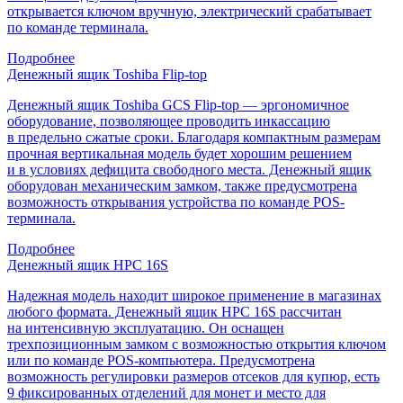
открывается ключом вручную, электрический срабатывает
по команде терминала.
Подробнее
Денежный ящик Toshiba Flip-top
Денежный ящик Toshiba GCS Flip-top — эргономичное
оборудование, позволяющее проводить инкассацию
в предельно сжатые сроки. Благодаря компактным размерам
прочная вертикальная модель будет хорошим решением
и в условиях дефицита свободного места. Денежный ящик
оборудован механическим замком, также предусмотрена
возможность открывания устройства по команде POS-
терминала.
Подробнее
Денежный ящик HPC 16S
Надежная модель находит широкое применение в магазинах
любого формата. Денежный ящик HPC 16S рассчитан
на интенсивную эксплуатацию. Он оснащен
трехпозиционным замком с возможностью открытия ключом
или по команде POS-компьютера. Предусмотрена
возможность регулировки размеров отсеков для купюр, есть
9 фиксированных отделений для монет и место для