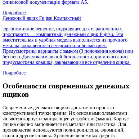
финансовой документации формата А5.
Подробнее
Денежный ящик Fujitsu Компактный
Эргономичное решение, подходящее для ограниченных
пространств — компактный денежный ящик Fujitsu. Эта
вместительная и удобная модель выполняется из прочного
металла, окрашенного в черный или белый цвет.
Предусмотрены варианты с замком (3 положения ключа) или
без него. Для максимальной безопасности при инкассации
предусмотрена крышка, закрывающая все отделения ящика.
Подробнее
Особенности современных денежных
ящиков
Современные денежные ящики достаточно просты с
конструктивной точки зрения. Их основными элементами
являются корпус и запирающее устройство (замок). Корпус
ящика обычно выполняется из металла или пластика. Для
производства используются полипропилены, алюминий,
стали и другие сплавы. Хранение денежных средств