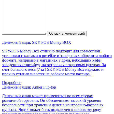
Оставить комментарий
Денежный ящик SKY-POS Money BOX
SKY-POS Money Box отлично подходит для совместной
установки с кассами в ритейле и заведениях общепита любого
формата, например в магазинах у дома, небольших кафе,
заведениях стрит-фуд, на островках в торговых центрах. За
счет большого веса (7 кг) SKY-POS Money Box надежно и
прочно устанавливается на рабочее место кассира.
Подробнее
Денежный ящик Anker Flip-top
Денежный ящик может применяться во всех сферах
розничной торговли. Он обеспечивает высокий уровень
безопасности при хранении денег в контрольно-кассовых
пунктах. Ящик может быть подключен к широкому ряду