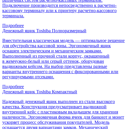
различных систем расчетно-кассовых терминалов.
Подключение производится непосредственно к расчетно-
кассовому терминалу или к принтеру расчетно-кассового
терминала.
Подробнее
Денежный ящик Toshiba Полноразмерный
Вместительная классическая модель — оптимальное решение
для обустройства кассовой зоны. Эргономичный ящик
оснащен электрическим и механическим замками.
Выполненный из прочной стали корпус, окрашенный
в жемчужно-белый или серый оттенок, оборудован
выдвижным кейсом. На выбор представлены разные
варианты внутреннего оснащения с фиксированными или
регулируемыми отсеками.
Подробнее
Денежный ящик Toshiba Компактный
Надежный денежный ящик выполнен из стали высокого
качества. Конструкция предусматривает выдвижной
внутренний кейс с пластиковым вкладышем для хранения
наличности. Эргономичная форма ячеек для банкнот и монет
ускоряет процесс обслуживания покупателей. Модель
оснащается двумя вариантами замков. Механический