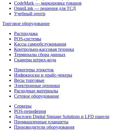
CodeMark — маркировка товаров
OmniLink — решения для ТСД
Учебный центр
Торговое оборудование
Распродажа
POS-системы
Кассы самообслуживания
Контрольно-кассовая техника
Терминалы сбора данных
Сканеры штрих-кода
Принтеры этикеток
Инфокиоски и прайс-чекеры
Весы торговые
Электронные ценники
Расходные материалы
Сетевое оборудование
Серверы
POS-периферия
Дисплеи Digital Signage Solutions и LFD панели
Промышленные планшеты
Производители оборудования