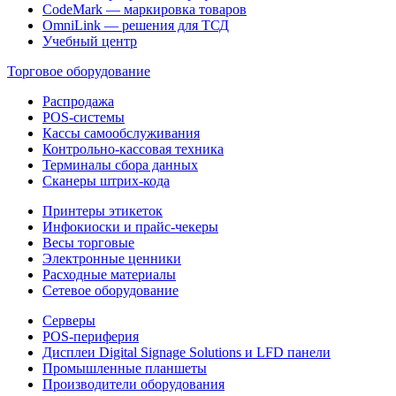
CodeMark — маркировка товаров
OmniLink — решения для ТСД
Учебный центр
Торговое оборудование
Распродажа
POS-системы
Кассы самообслуживания
Контрольно-кассовая техника
Терминалы сбора данных
Сканеры штрих-кода
Принтеры этикеток
Инфокиоски и прайс-чекеры
Весы торговые
Электронные ценники
Расходные материалы
Сетевое оборудование
Серверы
POS-периферия
Дисплеи Digital Signage Solutions и LFD панели
Промышленные планшеты
Производители оборудования