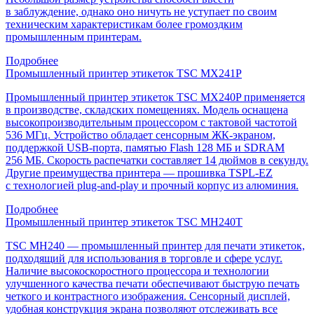
в заблуждение, однако оно ничуть не уступает по своим
техническим характеристикам более громоздким
промышленным принтерам.
Подробнее
Промышленный принтер этикеток TSC MX241P
Промышленный принтер этикеток TSC MX240P применяется
в производстве, складских помещениях. Модель оснащена
высокопроизводительным процессором с тактовой частотой
536 МГц. Устройство обладает сенсорным ЖК-экраном,
поддержкой USB-порта, памятью Flash 128 МБ и SDRAM
256 МБ. Скорость распечатки составляет 14 дюймов в секунду.
Другие преимущества принтера — прошивка TSPL-EZ
с технологией plug-and-play и прочный корпус из алюминия.
Подробнее
Промышленный принтер этикеток TSC MH240T
TSC MH240 — промышленный принтер для печати этикеток,
подходящий для использования в торговле и сфере услуг.
Наличие высокоскоростного процессора и технологии
улучшенного качества печати обеспечивают быструю печать
четкого и контрастного изображения. Сенсорный дисплей,
удобная конструкция экрана позволяют отслеживать все