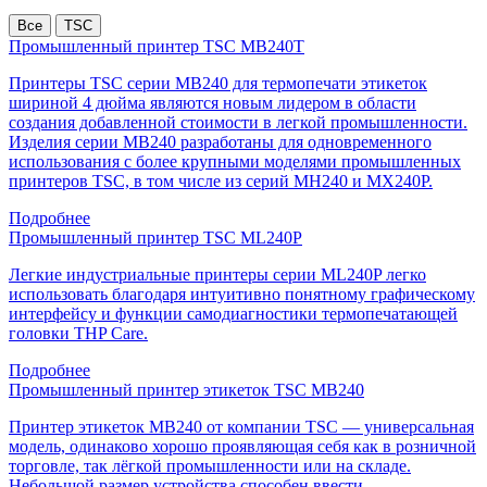
Все
TSC
Промышленный принтер TSC MB240T
Принтеры TSC серии MB240 для термопечати этикеток
шириной 4 дюйма являются новым лидером в области
создания добавленной стоимости в легкой промышленности.
Изделия серии MB240 разработаны для одновременного
использования с более крупными моделями промышленных
принтеров TSC, в том числе из серий MH240 и MX240P.
Подробнее
Промышленный принтер TSC ML240P
Легкие индустриальные принтеры серии ML240P легко
использовать благодаря интуитивно понятному графическому
интерфейсу и функции самодиагностики термопечатающей
головки THP Care.
Подробнее
Промышленный принтер этикеток TSC MB240
Принтер этикеток MB240 от компании TSC — универсальная
модель, одинаково хорошо проявляющая себя как в розничной
торговле, так лёгкой промышленности или на складе.
Небольшой размер устройства способен ввести