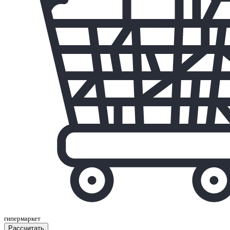
гипермаркет
Расcчитать