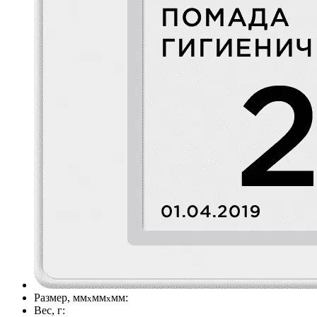
Размер, мм
мм
мм:
х
x
Вес, г: