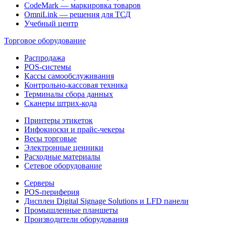
CodeMark — маркировка товаров
OmniLink — решения для ТСД
Учебный центр
Торговое оборудование
Распродажа
POS-системы
Кассы самообслуживания
Контрольно-кассовая техника
Терминалы сбора данных
Сканеры штрих-кода
Принтеры этикеток
Инфокиоски и прайс-чекеры
Весы торговые
Электронные ценники
Расходные материалы
Сетевое оборудование
Серверы
POS-периферия
Дисплеи Digital Signage Solutions и LFD панели
Промышленные планшеты
Производители оборудования