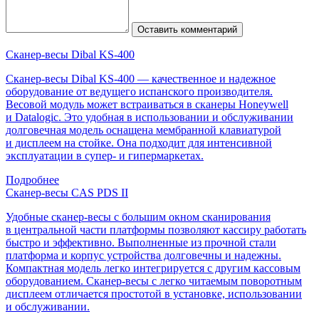
Оставить комментарий
Сканер-весы Dibal KS-400
Сканер-весы Dibal KS-400 — качественное и надежное
оборудование от ведущего испанского производителя.
Весовой модуль может встраиваться в сканеры Honeywell
и Datalogic. Это удобная в использовании и обслуживании
долговечная модель оснащена мембранной клавиатурой
и дисплеем на стойке. Она подходит для интенсивной
эксплуатации в супер- и гипермаркетах.
Подробнее
Сканер-весы CAS PDS II
Удобные сканер-весы с большим окном сканирования
в центральной части платформы позволяют кассиру работать
быстро и эффективно. Выполненные из прочной стали
платформа и корпус устройства долговечны и надежны.
Компактная модель легко интегрируется с другим кассовым
оборудованием. Сканер-весы с легко читаемым поворотным
дисплеем отличается простотой в установке, использовании
и обслуживании.