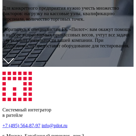
Для конкретного предприятия нужно учесть множество
факторов: нагрузку на кассовые узлы, квалификацию
персонала, количество торговых точек.
Обратитесь к специалистам ГК «Пилот»: вам окажут помощь
в выборе встраиваемых прикассовых весов, учтут все задачи
для условия деятельности вашей компании. При
необходимости предоставят оборудование для тестирования.
Системный интегратор
в ритейле
+7 (495) 564-87-97
info@pilot.ru
г. Москва, Барабанный переулок, дом 3