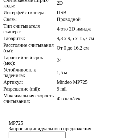
Считываемые штрих-
2D
коды:
Интерфейс сканера:
USB
Связь:
Проводной
Тип считывателя
Фото 2D имидж
сканера:
Габариты:
9,3 х 9,5 х 15,7 см
Расстояние считывания
От 0 до 16,2 см
(cм):
Гарантийный срок
24
(мес):
Устойчивость к
1,5 м
падениям:
Артикул:
Mindeo MP725
Разрешение (mil):
5 mil
Максимальная скорость
45 скан/сек
считывания:
MP725
Запрос индивидуального предложения