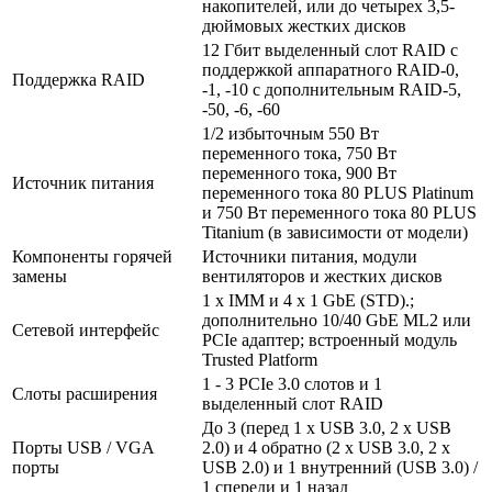
накопителей, или до четырех 3,5-
дюймовых жестких дисков
12 Гбит выделенный слот RAID с
поддержкой аппаратного RAID-0,
Поддержка RAID
-1, -10 с дополнительным RAID-5,
-50, -6, -60
1/2 избыточным 550 Вт
переменного тока, 750 Вт
переменного тока, 900 Вт
Источник питания
переменного тока 80 PLUS Platinum
и 750 Вт переменного тока 80 PLUS
Titanium (в зависимости от модели)
Компоненты горячей
Источники питания, модули
замены
вентиляторов и жестких дисков
1 х IMM и 4 х 1 GbE (STD).;
дополнительно 10/40 GbE ML2 или
Сетевой интерфейс
PCIe адаптер; встроенный модуль
Trusted Platform
1 - 3 PCIe 3.0 слотов и 1
Слоты расширения
выделенный слот RAID
До 3 (перед 1 х USB 3.0, 2 х USB
Порты USB / VGA
2.0) и 4 обратно (2 х USB 3.0, 2 х
порты
USB 2.0) и 1 внутренний (USB 3.0) /
1 спереди и 1 назад