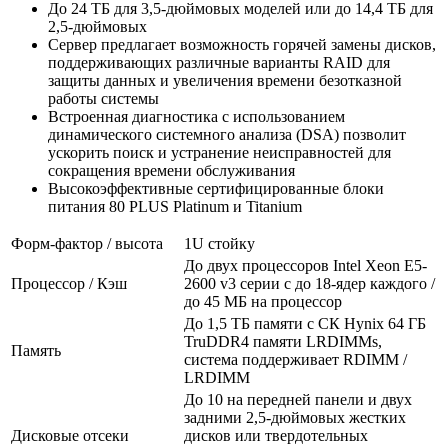
До 24 ТБ для 3,5-дюймовых моделей или до 14,4 ТБ для
2,5-дюймовых
Сервер предлагает возможность горячей замены дисков,
поддерживающих различные варианты RAID для
защиты данных и увеличения времени безотказной
работы системы
Встроенная диагностика с использованием
динамического системного анализа (DSA) позволит
ускорить поиск и устранение неисправностей для
сокращения времени обслуживания
Высокоэффективные сертифицированные блоки
питания 80 PLUS Platinum и Titanium
Форм-фактор / высота
1U стойку
До двух процессоров Intel Xeon E5-
Процессор / Кэш
2600 v3 серии с до 18-ядер каждого /
до 45 МБ на процессор
До 1,5 ТБ памяти с СК Hynix 64 ГБ
TruDDR4 памяти LRDIMMs,
Память
система поддерживает RDIMM /
LRDIMM
До 10 на передней панели и двух
задними 2,5-дюймовых жестких
Дисковые отсеки
дисков или твердотельных