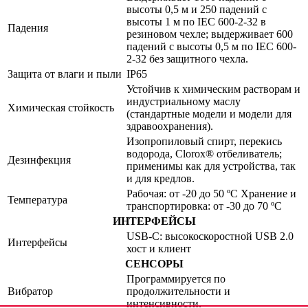
высоты 0,5 м и 250 падений с
высоты 1 м по IEC 600-2-32 в
Падения
резиновом чехле; выдерживает 600
падений с высоты 0,5 м по IEC 600-
2-32 без защитного чехла.
Защита от влаги и пыли
IP65
Устойчив к химическим растворам и
индустриальному маслу
Химическая стойкость
(стандартные модели и модели для
здравоохранения).
Изопропиловый спирт, перекись
водорода, Clorox® отбеливатель;
Дезинфекция
применимы как для устройства, так
и для кредлов.
Рабочая: от -20 до 50 ºC Хранение и
Температура
транспортировка: от -30 до 70 ºC
ИНТЕРФЕЙСЫ
USB-C: высокоскоростной USB 2.0
Интерфейсы
хост и клиент
СЕНСОРЫ
Программируется по
Вибратор
продолжительности и
интенсивности.