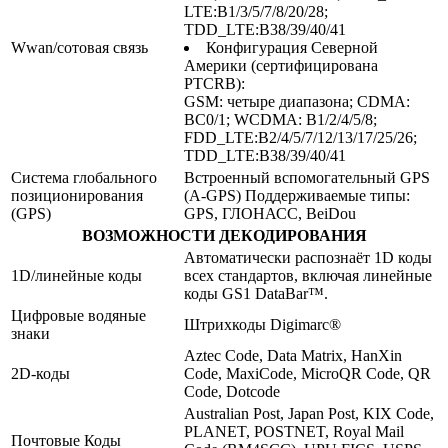
LTE:B1/3/5/7/8/20/28;
TDD_LTE:B38/39/40/41
Wwan/сотовая связь
Конфигурация Северной
Америки (сертифицирована
PTCRB):
GSM: четыре диапазона; CDMA:
BC0/1; WCDMA: B1/2/4/5/8;
FDD_LTE:B2/4/5/7/12/13/17/25/26;
TDD_LTE:B38/39/40/41
Система глобального
Встроенный вспомогательный GPS
позиционирования
(A-GPS) Поддерживаемые типы:
(GPS)
GPS, ГЛОНАСС, BeiDou
ВОЗМОЖНОСТИ ДЕКОДИРОВАНИЯ
Автоматически распознаёт 1D коды
1D/линейные коды
всех стандартов, включая линейные
коды GS1 DataBar™.
Цифровые водяные
Штрихкоды Digimarc®
знаки
Aztec Code, Data Matrix, HanXin
2D-коды
Code, MaxiCode, MicroQR Code, QR
Code, Dotcode
Australian Post, Japan Post, KIX Code,
PLANET, POSTNET, Royal Mail
Почтовые Коды