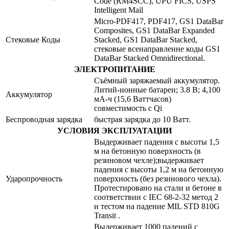
Code (RM4SCC), UPU FICS, USPS
Intelligent Mail
Micro-PDF417, PDF417, GS1 DataBar
Composites, GS1 DataBar Expanded
Стековые Коды
Stacked, GS1 DataBar Stacked,
стековые всенаправленне коды GS1
DataBar Stacked Omnidirectional.
ЭЛЕКТРОПИТАНИЕ
Съёмный заряжаемый аккумулятор.
Литий-ионные батареи; 3.8 В; 4,100
Аккумулятор
мА-ч (15,6 Ваттчасов)
совместимость с Qi
Беспроводная зарядка
быстрая зарядка до 10 Ватт.
УСЛОВИЯ ЭКСПЛУАТАЦИИ
Выдерживает падения с высоты 1,5
м на бетонную поверхность (в
резиновом чехле);выдерживает
падения с высоты 1,2 м на бетонную
Ударопрочность
поверхность (без резинового чехла).
Протестировано на стали и бетоне в
соответствии с IEC 68-2-32 метод 2
и тестом на падение MIL STD 810G
Transit .
Выдерживает 1000 падений с