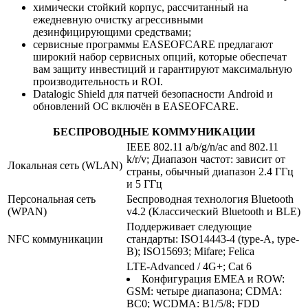
химически стойкий корпус, рассчитанный на
ежедневную очистку агрессивными
дезинфицирующими средствами;
сервисные программы EASEOFCARE предлагают
широкий набор сервисных опций, которые обеспечат
вам защиту инвестиций и гарантируют максимальную
производительность и ROI.
Datalogic Shield для патчей безопасности Android и
обновлений ОС включён в EASEOFCARE.
БЕСПРОВОДНЫЕ КОММУНИКАЦИИ
IEEE 802.11 a/b/g/n/ac and 802.11
k/r/v; Диапазон частот: зависит от
Локальная сеть (WLAN)
страны, обычный диапазон 2.4 ГГц
и 5 ГГц
Персональная сеть
Беспроводная технология Bluetooth
(WPAN)
v4.2 (Классический Bluetooth и BLE)
Поддерживает следующие
NFC коммуникации
стандарты: ISO14443-4 (type-A, type-
B); ISO15693; Mifare; Felica
LTE-Advanced / 4G+; Cat 6
Конфигурация EMEA и ROW:
GSM: четыре диапазона; CDMA:
BC0; WCDMA: B1/5/8; FDD_