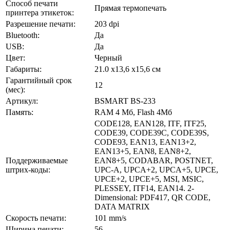
Способ печати
Прямая термопечать
принтера этикеток:
Разрешение печати:
203 dpi
Bluetooth:
Да
USB:
Да
Цвет:
Черный
Габариты:
21.0 х13,6 х15,6 см
Гарантийный срок
12
(мес):
Артикул:
BSMART BS-233
Память:
RAM 4 Мб, Flash 4Мб
CODE128, EAN128, ITF, ITF25,
CODE39, CODE39C, CODE39S,
CODE93, EAN13, EAN13+2,
EAN13+5, EAN8, EAN8+2,
Поддерживаемые
EAN8+5, CODABAR, POSTNET,
штрих-коды:
UPC-A, UPCA+2, UPCA+5, UPCE,
UPCE+2, UPCE+5, MSI, MSIC,
PLESSEY, ITF14, EAN14. 2-
Dimensional: PDF417, QR CODE,
DATA MATRIX
Скорость печати:
101 mm/s
Ширина печати:
56