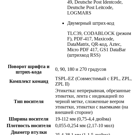
49, Deutsche Post Identcode,
Deutsche Post Leitcode,
LOGMARS
Двумерный штрих-код
TLC39, CODABLOCK (режим
F), PDF-417, Maxicode,
DataMatrix, QR-код, Aztec,
Micro PDF 417, GS1 DataBar
(штрихкод RSS)
Поворот шрифта и
0, 90, 180 и 270 градусов
штрих-кода
TSPL-EZ (Совместимый с EPL, ZPL,
Комплект команд
ZPL II)
Этикетка: непрерывная, обрезанные
этикетки, лента с индикацией по
Тип носителя
черной метке, сложенные веером
этикетки, этикетки с выемками (на
внешней стороне)
Ширина носителя
19-112 мм (0,75-4,4 дюйма)
Плотность носителя
0,055-0,254 мм (2,17-10 мил)
Диаметр втулки
25,4-38,1 мм (1-1,5 дюйма)