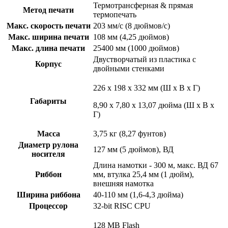
Термотрансферная & прямая
Метод печати
термопечать
Макс. скорость печати
203 мм/с (8 дюймов/с)
Макс. ширина печати
108 мм (4,25 дюймов)
Макс. длина печати
25400 мм (1000 дюймов)
Двустворчатый из пластика с
Корпус
двойными стенками
226 x 198 x 332 мм (Ш x В x Г)
Габариты
8,90 x 7,80 x 13,07 дюйма (Ш x В x
Г)
Масса
3,75 кг (8,27 фунтов)
Диаметр рулона
127 мм (5 дюймов), ВД
носителя
Длина намотки - 300 м, макс. ВД 67
Риббон
мм, втулка 25,4 мм (1 дюйм),
внешняя намотка
Ширина риббона
40-110 мм (1,6-4,3 дюйма)
Процессор
32-bit RISC CPU
128 MB Flash