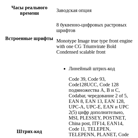
Часы реального
Заводская опция
времени
8 буквенно-цифровых растровых
шрифтов
Встроенные шрифты
Monotype Image true type front engine
with one CG Triumvirate Bold
Condensed scalable front
Линейный штрих-код
Code 39, Code 93,
Code128UCC, Code 128
подмножества A, B и C,
Codabar, чередование 2 of 5,
EAN 8, EAN 13, EAN 128,
UPC-A, UPC-E, EAN и UPC
2(5) цифр дополнительно,
MSI, PLESSEY, POSTNET,
China post, ITF14, EAN14,
Code 11, TELEPEN,
Штрих-код
TELEPENN, PLANET, Code