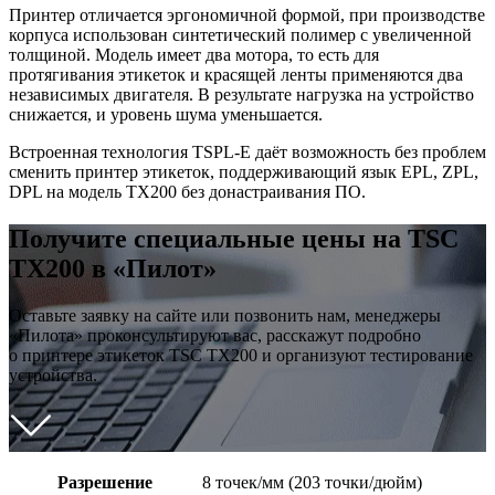
Принтер отличается эргономичной формой, при производстве
корпуса использован синтетический полимер с увеличенной
толщиной. Модель имеет два мотора, то есть для
протягивания этикеток и красящей ленты применяются два
независимых двигателя. В результате нагрузка на устройство
снижается, и уровень шума уменьшается.
Встроенная технология TSPL-E даёт возможность без проблем
сменить принтер этикеток, поддерживающий язык EPL, ZPL,
DPL на модель TX200 без донастраивания ПО.
Получите специальные цены на TSC
TX200 в «Пилот»
Оставьте заявку на сайте или позвонить нам, менеджеры
«Пилота» проконсультируют вас, расскажут подробно
о принтере этикеток TSC TX200 и организуют тестирование
устройства.
Разрешение
8 точек/мм (203 точки/дюйм)