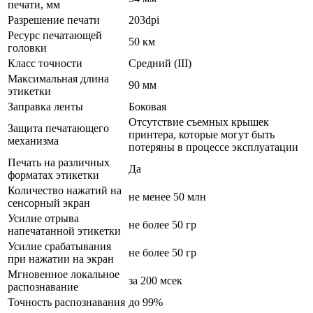
печати, мм
Разрешение печати
203dpi
Ресурс печатающей
50 км
головки
Класс точности
Средний (III)
Максимальная длина
90 мм
этикетки
Заправка ленты
Боковая
Отсутствие съемных крышек
Защита печатающего
принтера, которые могут быть
механизма
потеряны в процессе эксплуатации
Печать на различных
Да
форматах этикетки
Количество нажатий на
не менее 50 млн
сенсорный экран
Усилие отрыва
не более 50 гр
напечатанной этикетки
Усилие срабатывания
не более 50 гр
при нажатии на экран
Мгновенное локальное
за 200 мсек
распознавание
Точность распознавания
до 99%