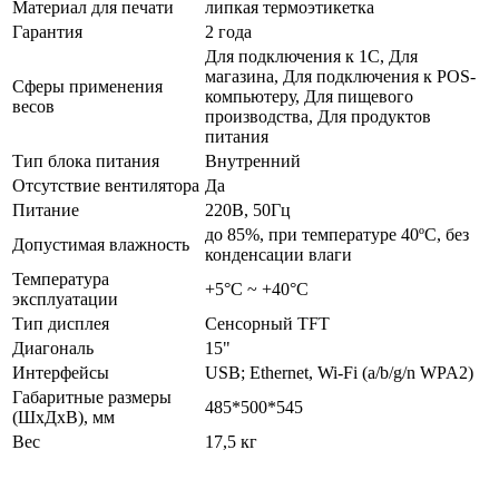
Материал для печати
липкая термоэтикетка
Гарантия
2 года
Для подключения к 1С, Для
магазина, Для подключения к POS-
Сферы применения
компьютеру, Для пищевого
весов
производства, Для продуктов
питания
Тип блока питания
Внутренний
Отсутствие вентилятора
Да
Питание
220В, 50Гц
до 85%, при температуре 40ºС, без
Допустимая влажность
конденсации влаги
Температура
+5°С ~ +40°С
эксплуатации
Тип дисплея
Сенсорный TFT
Диагональ
15"
Интерфейсы
USB; Ethernet, Wi-Fi (a/b/g/n WPA2)
Габаритные размеры
485*500*545
(ШхДхВ), мм
Вес
17,5 кг