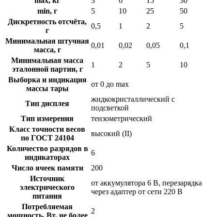
max, кг
3
6
15
30
min, г
5
10
25
50
Дискретность отсчёта,
0,5
1
2
5
г
Минимальная штучная
0,01
0,02
0,05
0,1
масса, г
Минимальная масса
1
2
5
10
эталонной партии, г
Выборка и индикация
от 0 до max
массы тары
жидкокристаллический с
Тип дисплея
подсветкой
Тип измерения
тензометрический
Класс точности весов
высокий (II)
по ГОСТ 24104
Количество разрядов в
6
индикаторах
Число ячеек памяти
200
Источник
от аккумулятора 6 В, перезарядка
электрического
через адаптер от сети 220 В
питания
Потребляемая
2
мощность, Вт, не более