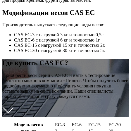
для продаж крепежа, фурнитуры, запчастей.
Модификации весов CAS EC
Производитель выпускает следующие виды весов:
CAS EC-3 с нагрузкой 3 кг и точностью 0,5г.
CAS EC-6 с нагрузкой 6 кг и точностью 1г.
CAS EC-15 с нагрузкой 15 кг и точностью 2г.
CAS EC-30 с нагрузкой 30 кг и точностью 5г.
Где купить CAS EC?
Приобрести весы серии CAS EC и взять в тестирование
бесплатно можно в компании «Пилот». Чтобы получить более
подробную информацию и обсудить условия покупки,
оставьте заявку на сайте компании. Наши специалисты
обработают запрос и сразу свяжутся с вами.
Модель весов
EC-3
EC-6
EC-15
EC-30