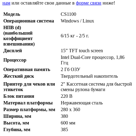
нам
или оставляйте свои данные в
форме связи
ниже!
Модель
CS1100
Операционная система
Windows / Linux
НПВ (d)
(наибольший
6/15 кг - 2/5 г.
коэффициент
взвешивания)
Дисплей
15” TFT touch screen
Intel Dual-Core процессор, 1,86
Процессор
Ггц
Оперативная память
2 Гб ОЗУ
Жесткий диск
Твердотельный накопитель
Принтер для чеков или
2" Кассетная система для быстрой
этикеток
смены рулона бумаги
Блок питания
220 В
Материал платформы
Нержавеющая сталь
Размер платформы, мм
280 x 360
Ширина, мм
380
Высота, мм
600 мм
Глубина, мм
385