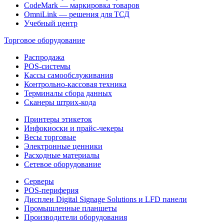
CodeMark — маркировка товаров
OmniLink — решения для ТСД
Учебный центр
Торговое оборудование
Распродажа
POS-системы
Кассы самообслуживания
Контрольно-кассовая техника
Терминалы сбора данных
Сканеры штрих-кода
Принтеры этикеток
Инфокиоски и прайс-чекеры
Весы торговые
Электронные ценники
Расходные материалы
Сетевое оборудование
Серверы
POS-периферия
Дисплеи Digital Signage Solutions и LFD панели
Промышленные планшеты
Производители оборудования