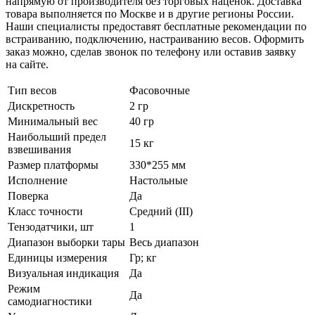
напрямую от производителя без торговых наценок. Доставка
товара выполняется по Москве и в другие регионы России.
Наши специалисты предоставят бесплатные рекомендации по
встраиванию, подключению, настраиванию весов. Оформить
заказ можно, сделав звонок по телефону или оставив заявку
на сайте.
Тип весов
Фасовочные
Дискретность
2 гр
Минимальный вес
40 гр
Наибольший предел
15 кг
взвешивания
Размер платформы
330*255 мм
Исполнение
Настольные
Поверка
Да
Класс точности
Средний (III)
Тензодатчики, шт
1
Диапазон выборки тары
Весь диапазон
Единицы измерения
Гр; кг
Визуальная индикация
Да
Режим
Да
самодиагностики