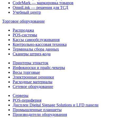
CodeMark — маркировка товаров
OmniLink — решения для ТСД
Учебный центр
Торговое оборудование
Распродажа
POS-системы
Кассы самообслуживания
Контрольно-кассовая техника
Терминалы сбора данных
Сканеры штрих-кода
Принтеры этикеток
Инфокиоски и прайс-чекеры
Весы торговые
Электронные ценники
Расходные материалы
Сетевое оборудование
Серверы
POS-периферия
Дисплеи Digital Signage Solutions и LFD панели
Промышленные планшеты
Производители оборудования