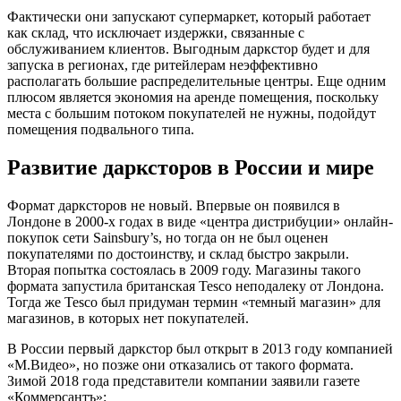
Фактически они запускают супермаркет, который работает
как склад, что исключает издержки, связанные с
обслуживанием клиентов. Выгодным даркстор будет и для
запуска в регионах, где ритейлерам неэффективно
располагать большие распределительные центры. Еще одним
плюсом является экономия на аренде помещения, поскольку
места с большим потоком покупателей не нужны, подойдут
помещения подвального типа.
Развитие дарксторов в России и мире
Формат дарксторов не новый. Впервые он появился в
Лондоне в 2000-х годах в виде «центра дистрибуции» онлайн-
покупок сети Sainsbury’s, но тогда он не был оценен
покупателями по достоинству, и склад быстро закрыли.
Вторая попытка состоялась в 2009 году. Магазины такого
формата запустила британская Tesco неподалеку от Лондона.
Тогда же Tesco был придуман термин «темный магазин» для
магазинов, в которых нет покупателей.
В России первый даркстор был открыт в 2013 году компанией
«М.Видео», но позже они отказались от такого формата.
Зимой 2018 года представители компании заявили газете
«Коммерсантъ»: