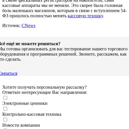
в смене фискальных регистраторов на накопители, сами
кассовые аппараты мы не меняли. Это скорее была головная
боль маленьких магазинов, которым в связи с вступлением 54-
ФЗ пришлось полностью менять
кассовую технику
.
Источнк:
CNews
Всё ещё не можете решиться?
Мы готовы организовать для вас тестирование нашего торгового
оборудования и программных решений. Звоните, расскажем, как
то сделать.
Связаться
Хотите получать персональную рассылку?
Отметьте интересующие Вас направления:
Электронные ценники
Контрольно-кассовая техника
Новости компании