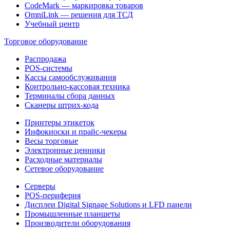
CodeMark — маркировка товаров
OmniLink — решения для ТСД
Учебный центр
Торговое оборудование
Распродажа
POS-системы
Кассы самообслуживания
Контрольно-кассовая техника
Терминалы сбора данных
Сканеры штрих-кода
Принтеры этикеток
Инфокиоски и прайс-чекеры
Весы торговые
Электронные ценники
Расходные материалы
Сетевое оборудование
Серверы
POS-периферия
Дисплеи Digital Signage Solutions и LFD панели
Промышленные планшеты
Производители оборудования