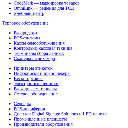
CodeMark — маркировка товаров
OmniLink — решения для ТСД
Учебный центр
Торговое оборудование
Распродажа
POS-системы
Кассы самообслуживания
Контрольно-кассовая техника
Терминалы сбора данных
Сканеры штрих-кода
Принтеры этикеток
Инфокиоски и прайс-чекеры
Весы торговые
Электронные ценники
Расходные материалы
Сетевое оборудование
Серверы
POS-периферия
Дисплеи Digital Signage Solutions и LFD панели
Промышленные планшеты
Производители оборудования