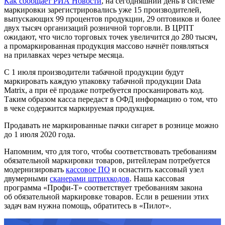
Как сообщает РИА Новости
, на сегодняшний день в системе
маркировки зарегистрировались уже 15 производителей,
выпускающих 99 процентов продукции, 29 оптовиков и более
двух тысяч организаций розничной торговли. В ЦРПТ
ожидают, что число торговых точек увеличится до 280 тысяч,
а промаркированная продукция массово начнёт появляться
на прилавках через четыре месяца.
С 1 июля производители табачной продукции будут
маркировать каждую упаковку табачной продукции Data
Matrix, а при её продаже потребуется просканировать код.
Таким образом касса передаст в ОФД информацию о том, что
в чеке содержится маркируемая продукция.
Продавать не маркированные пачки сигарет в рознице можно
до 1 июля 2020 года.
Напомним, что для того, чтобы соответствовать требованиям
обязательной маркировки товаров, ритейлерам потребуется
модернизировать
кассовое ПО
и оснастить кассовый узел
двумерными
сканерами штрихкодов
. Наша кассовая
программа «Профи-Т» соответствует требованиям закона
об обязательной маркировке товаров. Если в решении этих
задач вам нужна помощь, обратитесь в «Пилот».