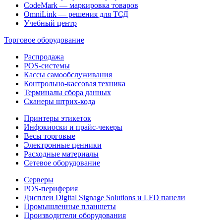
CodeMark — маркировка товаров
OmniLink — решения для ТСД
Учебный центр
Торговое оборудование
Распродажа
POS-системы
Кассы самообслуживания
Контрольно-кассовая техника
Терминалы сбора данных
Сканеры штрих-кода
Принтеры этикеток
Инфокиоски и прайс-чекеры
Весы торговые
Электронные ценники
Расходные материалы
Сетевое оборудование
Серверы
POS-периферия
Дисплеи Digital Signage Solutions и LFD панели
Промышленные планшеты
Производители оборудования