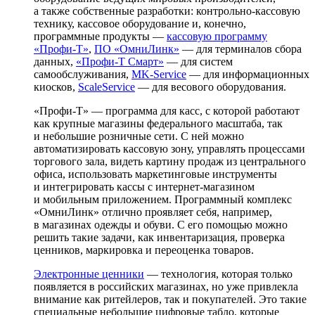
а также собственные разработки: контрольно-кассовую
технику, кассовое оборудование и, конечно,
программные продукты —
кассовую программу
«Профи-Т»
,
ПО «ОмниЛинк»
— для терминалов сбора
данных,
«Профи-Т Смарт»
— для систем
самообслуживания,
MK-Service
— для информационных
киосков,
ScaleService
— для весового оборудования.
«Профи-Т» — программа для касс, с которой работают
как крупные магазины федерального масштаба, так
и небольшие розничные сети. С ней можно
автоматизировать кассовую зону, управлять процессами
торгового зала, видеть картину продаж из центрального
офиса, использовать маркетинговые инструменты
и интегрировать кассы с интернет-магазином
и мобильным приложением. Программный комплекс
«ОмниЛинк» отлично проявляет себя, например,
в магазинах одежды и обуви. С его помощью можно
решить такие задачи, как инвентаризация, проверка
ценников, маркировка и переоценка товаров.
Электронные ценники
— технология, которая только
появляется в российских магазинах, но уже привлекла
внимание как ритейлеров, так и покупателей. Это такие
специальные небольшие цифровые табло, которые